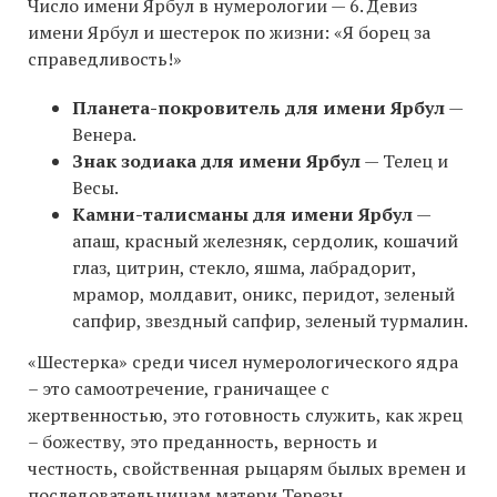
Число имени Ярбул в нумерологии — 6. Девиз
имени Ярбул и шестерок по жизни: «Я борец за
справедливость!»
Планета-покровитель для имени Ярбул
—
Венера.
Знак зодиака для имени Ярбул
— Телец и
Весы.
Камни-талисманы для имени Ярбул
—
апаш, красный железняк, сердолик, кошачий
глаз, цитрин, стекло, яшма, лабрадорит,
мрамор, молдавит, оникс, перидот, зеленый
сапфир, звездный сапфир, зеленый турмалин.
«Шестерка» среди чисел нумерологического ядра
– это самоотречение, граничащее с
жертвенностью, это готовность служить, как жрец
– божеству, это преданность, верность и
честность, свойственная рыцарям былых времен и
последовательницам матери Терезы.