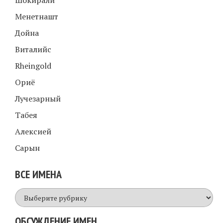
Шокирали
Менетнашт
Дойна
Виталийс
Rheingold
Ориё
Лучезарный
Табея
Алексией
Сарын
ВСЕ ИМЕНА
Все
имена
ОБСУЖДЕНИЕ ИМЕН