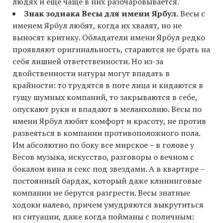
людях и еще чаще в них разочаровывается.
Знак зодиака Весы для имени Ярбул.
Весы с
именем Ярбул любят, когда их хвалят, но не
выносят критику. Обладатели имени Ярбул редко
проявляют оригинальность, стараются не брать на
себя лишней ответственности. Но из-за
двойственности натуры могут впадать в
крайности: то трудятся в поте лица и кидаются в
гущу шумных компаний, то закрываются в себе,
опускают руки и впадают в меланхолию. Весы по
имени Ярбул любят комфорт и красоту, не против
развеяться в компании противоположного пола.
Им абсолютно по боку все мирское – в голове у
Весов музыка, искусство, разговоры о вечном с
бокалом вина и секс под звездами. А в квартире –
постоянный бардак, который даже клининговые
компании не берутся разгрести. Весы знатные
ходоки налево, причем умудряются выкрутиться
из ситуации, даже когда пойманы с поличным: