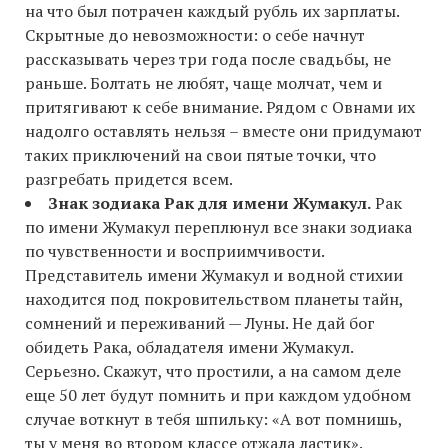
на что был потрачен каждый рубль их зарплаты.
Скрытные до невозможности: о себе начнут
рассказывать через три года после свадьбы, не
раньше. Болтать не любят, чаще молчат, чем и
притягивают к себе внимание. Рядом с Овнами их
надолго оставлять нельзя – вместе они придумают
таких приключений на свои пятые точки, что
разгребать придется всем.
Знак зодиака Рак для имени Жумакул.
Рак
по имени Жумакул переплюнул все знаки зодиака
по чувственности и восприимчивости.
Представитель имени Жумакул и водной стихии
находится под покровительством планеты тайн,
сомнений и переживаний — Луны. Не дай бог
обидеть Рака, обладателя имени Жумакул.
Серьезно. Скажут, что простили, а на самом деле
еще 50 лет будут помнить и при каждом удобном
случае воткнут в тебя шпильку: «А вот помнишь,
ты у меня во втором классе отжала ластик».