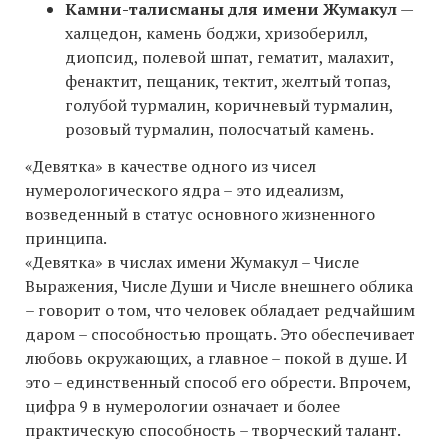
Камни-талисманы для имени Жумакул
—
халцедон, камень боджи, хризоберилл,
диопсид, полевой шпат, гематит, малахит,
фенактит, пещаник, тектит, желтый топаз,
голубой турмалин, коричневый турмалин,
розовый турмалин, полосчатый камень.
«Девятка» в качестве одного из чисел
нумерологического ядра – это идеализм,
возведенный в статус основного жизненного
принципа.
«Девятка» в числах имени Жумакул – Числе
Выражения, Числе Души и Числе внешнего облика
– говорит о том, что человек обладает редчайшим
даром – способностью прощать. Это обеспечивает
любовь окружающих, а главное – покой в душе. И
это – единственный способ его обрести. Впрочем,
цифра 9 в нумерологии означает и более
практическую способность – творческий талант.