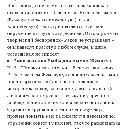
Брезгливы до невозможности: даже крошка на
столе приводит их в бешенство. Носители имени
Жумакул обожают идеальную (читай –
клиническую) чистоту и пытаются все свое
окружение втянуть в эту религию. Отговорки «это
творческий беспорядок» Раков не устраивают –
они наведут красоту в любом случае, и даже
разрешения не спросят.
Знак зодиака Рыбы для имени Жумакул.
Рыбы Жумакул мечтательны. В своих фантазиях
Рыба с именем Жумакул уже давно завоевала мир,
предотвратила глобальное потепление и
искоренила голод на планете, а вот в реальной
жизни им неинтересно – все скучно, пресно и
вообще недостойно их королевского внимания.
Страшные вруны носители имени Жумакул,
причем поймать Рыб на лжи почти невозможно.
Угрызений совести у них нет, так что раскаиваться