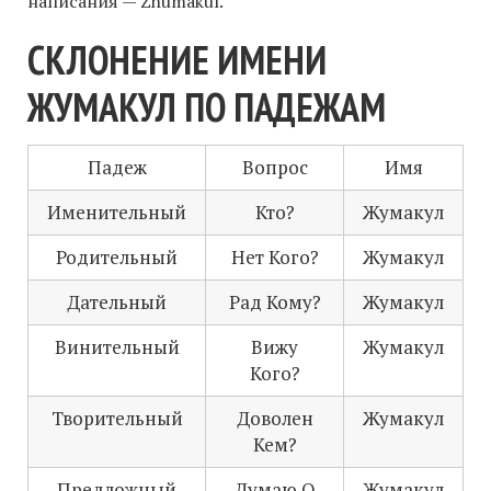
написания — Zhumakul.
СКЛОНЕНИЕ ИМЕНИ
ЖУМАКУЛ ПО ПАДЕЖАМ
Падеж
Вопрос
Имя
Именительный
Кто?
Жумакул
Родительный
Нет Кого?
Жумакул
Дательный
Рад Кому?
Жумакул
Винительный
Вижу
Жумакул
Кого?
Творительный
Доволен
Жумакул
Кем?
Предложный
Думаю О
Жумакул