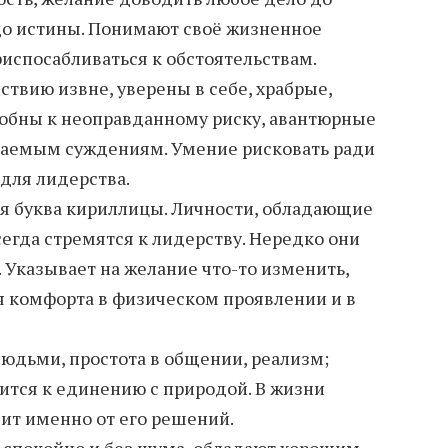
до истины. Понимают своё жизненное
испосабливаться к обстоятельствам.
твию извне, уверены в себе, храбрые,
собны к неоправданному риску, авантюрные
каемым суждениям. Умение рисковать ради
 для лидерства.
ая буква кириллицы. Личности, обладающие
егда стремятся к лидерству. Нередко они
 Указывает на желание что-то изменить,
 комфорта в физическом проявлении и в
людьми, простота в общении, реализм;
мится к единению с природой. В жизни
сит именно от его решений.
 спокойно и без шума, обладают хорошим