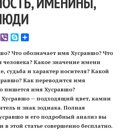
ОСТЬ, ИМЕНИНЫ,
ЛЮДИ
er
WhatsApp
Viber
Skype
Отправить
шо? Что обозначает имя Хусравшо? Что
я человека? Какое значение имени
, судьба и характер носителя? Какой
равшо? Как переводится имя
о пишется имя Хусравшо?
 Хусравшо — подходящий цвет, камни
итель и знак зодиака. Полная
усравшо и его подробный анализ вы
 в этой статье совершенно бесплатно.