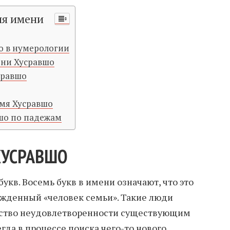
ия имени
о в нумерологии
ени Хусравшо
сравшо
имя Хусравшо
шо по падежам
ХУСРАВШО
букв. Восемь букв в имени означают, что это
рожденный «человек семьи». Такие люди
ство неудовлетворенности существующим
да в процессе поиска чего-то нового,