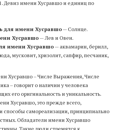
1. Девиз имени Хусравшо и единиц по
ь для имени Хусравшо
— Солнце.
мени Хусравшо
— Лев и Овен.
ля имени Хусравшо
— аквамарин, берилл,
люда, мусковит, хризолит, сапфир, песчаник,
ени Хусравшо – Числе Выражения, Числе
ка – говорит о наличии у человека
щих его оригинальность и уникальность.
ени Хусравшо, это прежде всего,
 и способы самореализации, принципиально
стных. Обладатели имени Хусравшо
стичны. Такие люди стремятся к