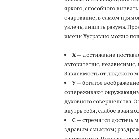
яркого, способного вызват
очарование, в самом прямо
увлечь, лишить разума. Пр
имени Хусравшо можно поня
Х
— достижение поставле
авторитетны, независимы, 
Зависимость от людского 
У
— богатое воображение
сопереживают окружающим.
духовного совершенства. О
внутрь себя, слабое взаимо
С
— стремятся достичь м
здравым смыслом; раздраж
капризными. Познавательно