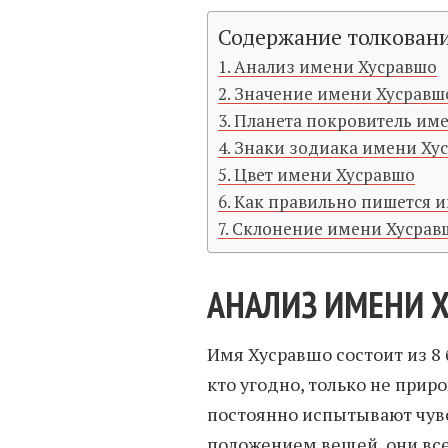
Содержание толкован
Анализ имени Хусравшо
Значение имени Хусравш
Планета покровитель им
Знаки зодиака имени Ху
Цвет имени Хусравшо
Как правильно пишется 
Склонение имени Хусрав
АНАЛИЗ ИМЕНИ 
Имя Хусравшо состоит из 8 
кто угодно, только не при
постоянно испытывают чув
положением вещей, они всег