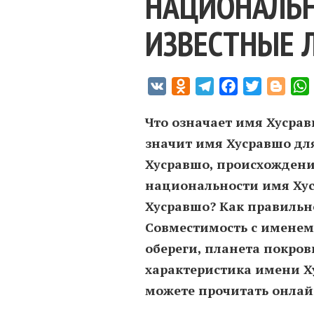
НАЦИОНАЛЬН
ИЗВЕСТНЫЕ 
VK
Odnoklassniki
Telegram
Facebook
Twitter
Blogg
Что означает имя Хусрав
значит имя Хусравшо дл
Хусравшо, происхождение
национальности имя Хус
Хусравшо? Как правильн
Совместимость c именем
обереги, планета покров
характеристика имени Х
можете прочитать онлайн