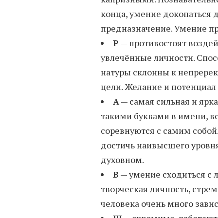
конца, умение докопаться 
предназначение. Умение пр
Р
— противостоят воздейс
увлечённые личности. Спо
натуры склонны к непрере
цели. Желание и потенциал
А
— самая сильная и ярк
такими буквами в имени, вс
соревнуются с самим собой.
достичь наивысшего уровня
духовном.
В
— умение сходиться с 
творческая личность, стре
человека очень много зави
Ш
— скромные, работают