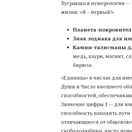
Хусравшо в нумерологии — 
жизни: «Я – первый!»
Планета-покровител
Знак зодиака для и
Камни-талисманы д
медь, каури, магнит, с
бирюза.
«Единица» в числах для им
Души и Числе внешнего обли
способностей, обеспечиваю
Значение цифры 1 — для им
способность находить пути
отличающиеся от общеизве
свободолюбивы, часто эгои