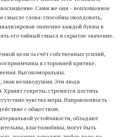
ь восхищение. Сами же они – воплощенное
м смысле слова: способны околдовать,
оанализировав значение каждой буквы в
ть его тайный смысл и скрытое значение.
нной цели за счёт собственных усилий,
восприимчивы к сторонней критике.
мнения. Высокоморальны.
, знак великодушия. Эти люди
 Хранят секреты, стремятся достичь
тсутствие чувства меры. Направленность
действие с обществом.
атериальной устойчивости, обладают
ительны, властолюбивы, могут быть
сть, желание доводить любое дело до